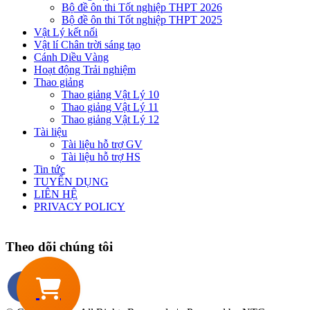
Bộ đề ôn thi Tốt nghiệp THPT 2026
Bộ đề ôn thi Tốt nghiệp THPT 2025
Vật Lý kết nối
Vật lí Chân trời sáng tạo
Cánh Diều Vàng
Hoạt động Trải nghiệm
Thao giảng
Thao giảng Vật Lý 10
Thao giảng Vật Lý 11
Thao giảng Vật Lý 12
Tài liệu
Tài liệu hỗ trợ GV
Tài liệu hỗ trợ HS
Tin tức
TUYỂN DỤNG
LIÊN HỆ
PRIVACY POLICY
Theo dõi chúng tôi