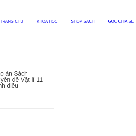
TRANG CHỦ
KHÓA HỌC
SHOP SÁCH
GÓC CHIA SẺ
o án Sách
yên đề Vật lí 11
h diều