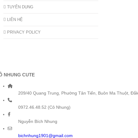
TUYỂN DỤNG
LIÊN HỆ
PRIVACY POLICY
Ô NHUNG CUTE
209/40 Quang Trung, Phường Tân Tiến, Buôn Ma Thuột, Đắk
0972.46.48.52 (Cô Nhung)
Nguyễn Bích Nhung
bichnhung1901@gmail.com