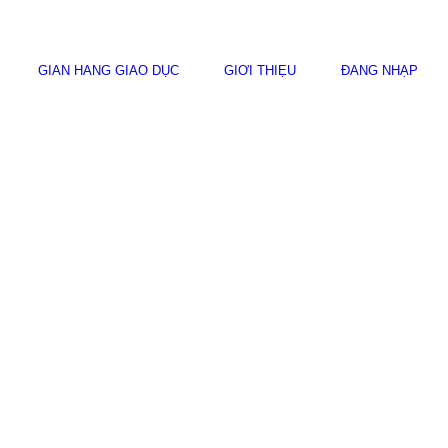
GIAN HÀNG GIÁO DỤC
GIỚI THIỆU
ĐĂNG NHẬP