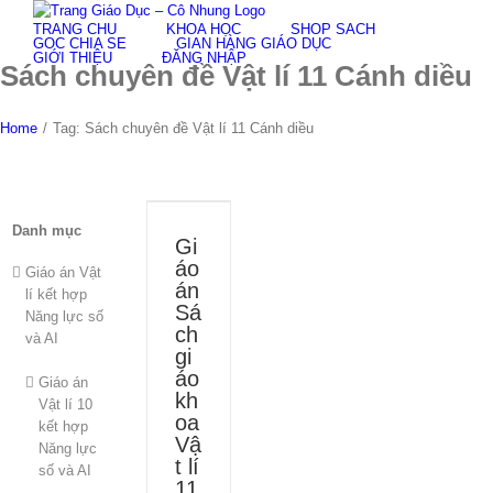
Skip
TRANG CHỦ
KHÓA HỌC
SHOP SÁCH
to
GÓC CHIA SẺ
GIAN HÀNG GIÁO DỤC
content
GIỚI THIỆU
ĐĂNG NHẬP
Sách chuyên đề Vật lí 11 Cánh diều
Home
/
Tag:
Sách chuyên đề Vật lí 11 Cánh diều
Danh mục
Gi
áo
Giáo án Vật
án
lí kết hợp
Sá
Năng lực số
ch
và AI
gi
áo
Giáo án
kh
Vật lí 10
oa
kết hợp
Vậ
Năng lực
t lí
số và AI
11