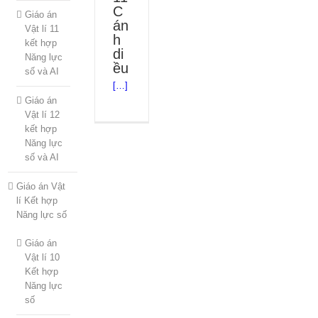
C
Giáo án
án
Vật lí 11
h
kết hợp
di
Năng lực
ều
số và AI
[…]
Giáo án
Vật lí 12
kết hợp
Năng lực
số và AI
Giáo án Vật
lí Kết hợp
Năng lực số
Giáo án
Vật lí 10
Kết hợp
Năng lực
số