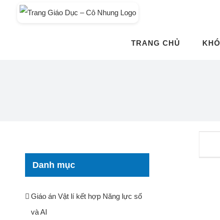
Skip
to
content
TRANG CHỦ
KHÓ
Danh mục
Giáo án Vật lí kết hợp Năng lực số
và AI