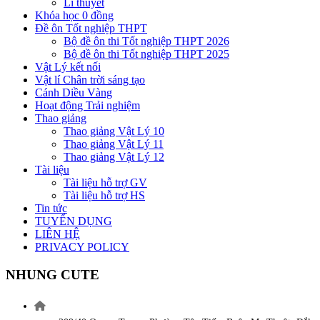
Lí thuyết
Khóa học 0 đồng
Đề ôn Tốt nghiệp THPT
Bộ đề ôn thi Tốt nghiệp THPT 2026
Bộ đề ôn thi Tốt nghiệp THPT 2025
Vật Lý kết nối
Vật lí Chân trời sáng tạo
Cánh Diều Vàng
Hoạt động Trải nghiệm
Thao giảng
Thao giảng Vật Lý 10
Thao giảng Vật Lý 11
Thao giảng Vật Lý 12
Tài liệu
Tài liệu hỗ trợ GV
Tài liệu hỗ trợ HS
Tin tức
TUYỂN DỤNG
LIÊN HỆ
PRIVACY POLICY
NHUNG CUTE