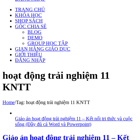
TRANG CHỦ
KHÓA HỌC
SHOP SÁCH
GÓC CHIA SẺ
BLOG
DEMO
GROUP HỌC TẬP
GIAN HÀNG GIÁO DỤC
GIỚI THIỆU
ĐĂNG NHẬP
hoạt động trải nghiệm 11
KNTT
Home
/
Tag:
hoạt động trải nghiệm 11 KNTT
Giáo án hoạt động trải nghiệm 11 – Kết nối tri thức và cuộc
sống (Đầy đủ cả Word và Powerpoint)
Giáo án hoạt động trải nghiệm 11 – Kết