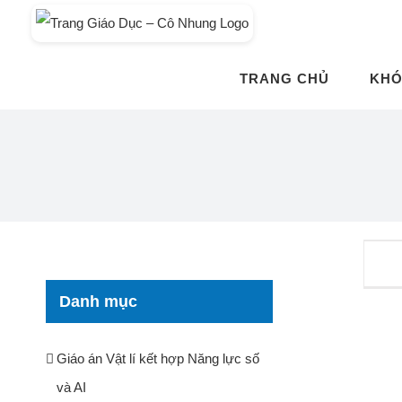
Skip
to
content
TRANG CHỦ
KHÓ
Danh mục
Giáo án Vật lí kết hợp Năng lực số
và AI