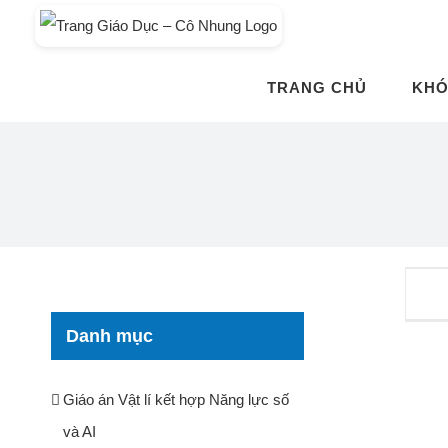
Skip
to
content
TRANG CHỦ
KHÓ
Danh mục
Giáo án Vật lí kết hợp Năng lực số
và AI