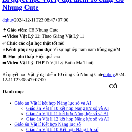
Nhung Cute
dqhuy
2024-12-11T23:08:47+07:00
👩
Giáo viên:
Cô Nhung Cute
➡️
Video Vật Lý 11:
Thao Giảng Vật Lý 11
✅
Chúc các cậu học thật tốt nè!
⭐
Kênh phục vụ giáo dục
Vì sự nghiệp trăm năm trồng người!
💲
Học phí thấp
Hiệu quả cao
➡️
Video Vật Lý THPT:
Vật Lý Buôn Ma Thuột
Bí quyết học Vật lý đạt điểm 10 cùng Cô Nhung Cute
dqhuy
2024-
12-11T23:08:47+07:00
CÔ
Danh mục
Giáo án Vật lí kết hợp Năng lực số và AI
Giáo án Vật lí 10 kết hợp Năng lực số và AI
Giáo án Vật lí 11 kết hợp Năng lực số và AI
Giáo án Vật lí 12 kết hợp Năng lực số và AI
Giáo án Vật lí Kết hợp Năng lực số
Giáo án Vật lí 10 Kết hợp Năng lực số