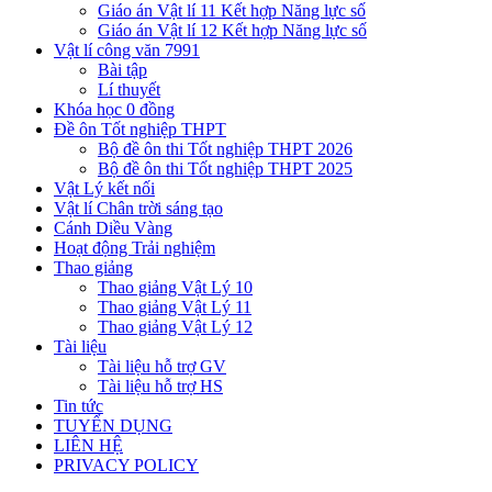
Giáo án Vật lí 11 Kết hợp Năng lực số
Giáo án Vật lí 12 Kết hợp Năng lực số
Vật lí công văn 7991
Bài tập
Lí thuyết
Khóa học 0 đồng
Đề ôn Tốt nghiệp THPT
Bộ đề ôn thi Tốt nghiệp THPT 2026
Bộ đề ôn thi Tốt nghiệp THPT 2025
Vật Lý kết nối
Vật lí Chân trời sáng tạo
Cánh Diều Vàng
Hoạt động Trải nghiệm
Thao giảng
Thao giảng Vật Lý 10
Thao giảng Vật Lý 11
Thao giảng Vật Lý 12
Tài liệu
Tài liệu hỗ trợ GV
Tài liệu hỗ trợ HS
Tin tức
TUYỂN DỤNG
LIÊN HỆ
PRIVACY POLICY