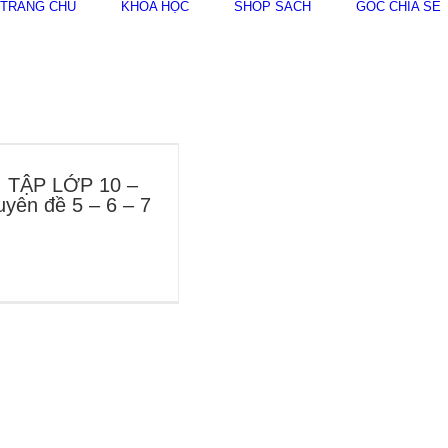
TRANG CHỦ
KHÓA HỌC
SHOP SÁCH
GÓC CHIA SẺ
I TẬP LỚP 10 –
yên đề 5 – 6 – 7