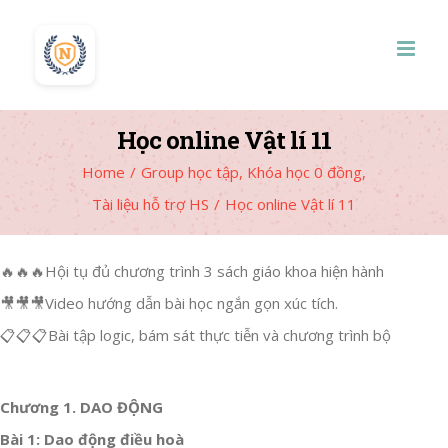
Skip
to
content
Học online Vật lí 11
Home
/
Group học tập
,
Khóa học 0 đồng
,
Tài liệu hỗ trợ HS
/
Học online Vật lí 11
🔥🔥🔥Hội tụ đủ chương trình 3 sách giáo khoa hiện hành
🎥
🎥
🎥
Video hướng dẫn bài học ngắn gọn xúc tích.
📋
📋
📋
Bài tập logic, bám sát thực tiễn và chương trình bộ
Chương 1. DAO ĐỘNG
Bài 1: Dao động điều hoà